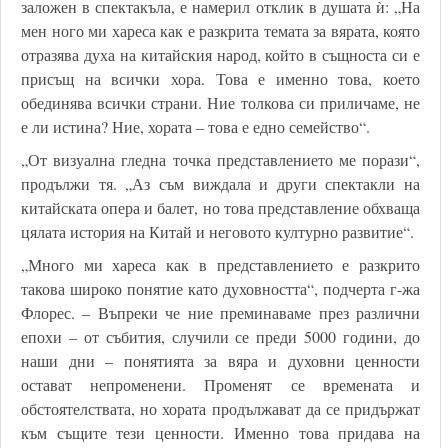
заложен в спектакъла, е намерил отклик в душата ѝ: „На
мен ного ми хареса как е разкрита темата за вярата, която
отразява духа на китайския народ, който в същноста си е
присъщ на всички хора. Това е именно това, което
обединява всички страни. Ние толкова си приличаме, не
е ли истина? Ние, хората – това е едно семейство“.
„От визуална гледна точка представлението ме порази“,
продължи тя. „Аз съм виждала и други спектакли на
китайската опера и балет, но това представление обхваща
цялата история на Китай и неговото културно развитие“.
„Много ми хареса как в представлението е разкрито
такова широко понятие като духовността“, подчерта г-жа
Флорес. – Въпреки че ние преминаваме през различни
епохи – от събития, случили се преди 5000 години, до
наши дни – понятията за вяра и духовни ценности
остават непроменени. Променят се времената и
обстоятелствата, но хората продължават да се придържат
към същите тези ценности. Именно това придава на