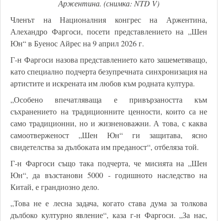
Аржентина. (снимка: NTD V)
Членът на Националния конгрес на Аржентина,
Алехандро Фаргоси, посети представлението на „Шен
Юн“ в Буенос Айрес на 9 април 2026 г.
Г-н Фаргоси назова представлението като зашеметяващо,
като специално подчерта безупречната синхронизация на
артистите и искрената им любов към родната култура.
„Особено впечатляваща е привързаността към
съхранението на традиционните ценности, които са не
само традиционни, но и жизненоважни. А това, с каква
самоотверженост „Шен Юн“ ги защитава, ясно
свидетелства за дълбоката им преданост“, отбеляза той.
Г-н Фаргоси също така подчерта, че мисията на „Шен
Юн“, да възстанови 5000 - годишното наследство на
Китай, е грандиозно дело.
„Това не е лесна задача, когато става дума за толкова
дълбоко културно явление“, каза г-н Фаргоси. „За нас,