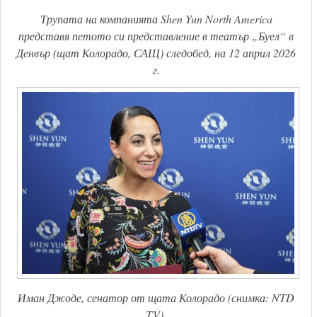
Трупата на компанията Shen Yun North America
представя петото си представление в театър „Буел“ в
Денвър (щат Колорадо, САЩ) следобед, на 12 април 2026
г.
Иман Джоде, сенатор от щата Колорадо (снимка: NTD
TV).