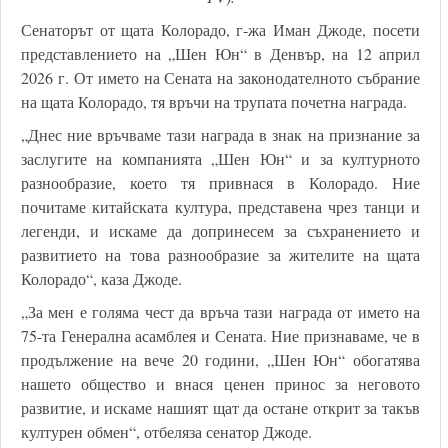
Сенаторът от щата Колорадо, г-жа Иман Джоде, посети
представлението на „Шен Юн“ в Денвър, на 12 април
2026 г. От името на Сената на законодателното събрание
на щата Колорадо, тя връчи на трупата почетна награда.
„Днес ние връчваме тази награда в знак на признание за
заслугите на компанията „Шен Юн“ и за културното
разнообразие, което тя привнася в Колорадо. Ние
почитаме китайската култура, представена чрез танци и
легенди, и искаме да допринесем за съхранението и
развитието на това разнообразие за жителите на щата
Колорадо“, каза Джоде.
„За мен е голяма чест да връча тази награда от името на
75-та Генерална асамблея и Сената. Ние признаваме, че в
продължение на вече 20 години, „Шен Юн“ обогатява
нашето общество и внася ценен принос за неговото
развитие, и искаме нашият щат да остане открит за такъв
културен обмен“, отбеляза сенатор Джоде.