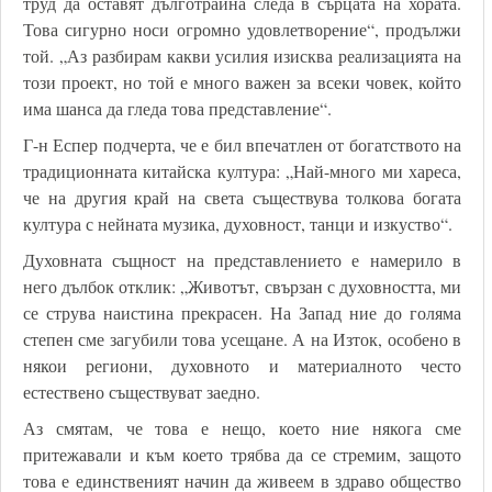
труд да оставят дълготрайна следа в сърцата на хората.
Това сигурно носи огромно удовлетворение“, продължи
той. „Аз разбирам какви усилия изисква реализацията на
този проект, но той е много важен за всеки човек, който
има шанса да гледа това представление“.
Г-н Еспер подчерта, че е бил впечатлен от богатството на
традиционната китайска култура: „Най-много ми хареса,
че на другия край на света съществува толкова богата
култура с нейната музика, духовност, танци и изкуство“.
Духовната същност на представлението е намерило в
него дълбок отклик: „Животът, свързан с духовността, ми
се струва наистина прекрасен. На Запад ние до голяма
степен сме загубили това усещане. А на Изток, особено в
някои региони, духовното и материалното често
естествено съществуват заедно.
Аз смятам, че това е нещо, което ние някога сме
притежавали и към което трябва да се стремим, защото
това е единственият начин да живеем в здраво общество