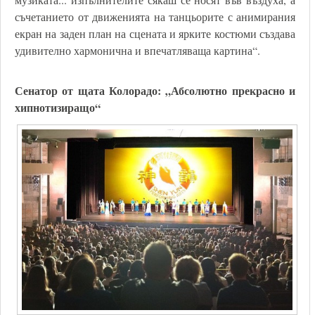
съчетанието от движенията на танцьорите с анимирания
екран на заден план на сцената и ярките костюми създава
удивително хармонична и впечатляваща картина“.
Сенатор от щата Колорадо: „Абсолютно прекрасно и
хипнотизиращо“