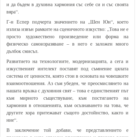
и да бъдем в духовна хармония със себе си и със своята
вяра“.
Г-н Еспер подчерта значението на „Шен Юн“, което
излиза извън рамките на сценичното изкуство: „Това не е
просто художествено произведение или форма на
физическо самоизразяване – в него е заложен много
дълбок смисъл.
Развитието на технологиите, модернизацията, а сега и
изкуственият интелект поставят под съмнение цялата
система от ценности, която стои в основата на човешките
взаимоотношения. Аз съм убеден, че преосмислянето на
нашата връзка с духовния свят – това е единственият път
към мирното съществуване, към постигането на
хармония в отношенията, към осъзнаването на това, че
другите хора притежават същото достойнство, както и
ние“.
В заключение той добави, че представлението е