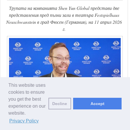
Трупата на компанията Shen Yun Global представи две
представления пред пълни зали в театъра Festspielhaus
Neuschwanstein в град Фюсен (Германия), на 11 април 2026
г.
This website uses
cookies to ensure
you get the best
Decline
Accept
experience on our
Йорг Агте, кмет на град Зигмарцел в Германия. (снимка:
website.
NTD TV)
Privacy Policy
Кметът на град Зигмарцел, г-н Йорг Агте, присъства на