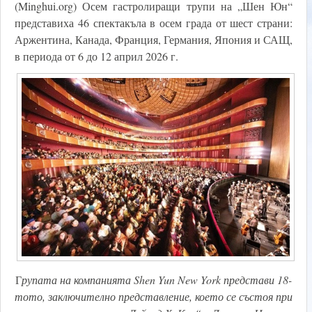
(Minghui.org) Осем гастролиращи трупи на „Шен Юн“
представиха 46 спектакъла в осем града от шест страни:
Аржентина, Канада, Франция, Германия, Япония и САЩ,
в периода от 6 до 12 април 2026 г.
Г
рупата на компанията Shen Yun New York представи 18-
тото, заключително представление, което се състоя при