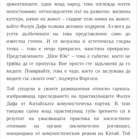
аржентинците, един млад народ, това изглежда почти
непостижимо: петхилядолетен път на развитие, жизнена
култура, начин на живот – същият този начин на живот,
който Фалун Дафа толкова активно подкрепя. Аз мога да
усетя дълбочината на това представление само до
известна степен. И от визуална и естетическа гледна
точка – това е нещо прекрасно, наистина прекрасно.
Представлението „Шен Юн“ – това е събитие, което не
трябва да се пропуска. Вие просто сте задължени да го
видите. Повярвайте, това е чудо, което си заслужава да
видите със своите очи“, подчерта Фаргоси.
Той сподели и своите размишления относно сцената,
изобразяваща преследването на практикуващите Фалун
Дафа от Китайската комунистическа партия. В тази
танцова сцена млад практикуващ губи зрението си в
резултат на ужасяващата практика на насилствено
отнемане на органи (включително роговици),
инициирана от комунистическия режим на Китай. Той