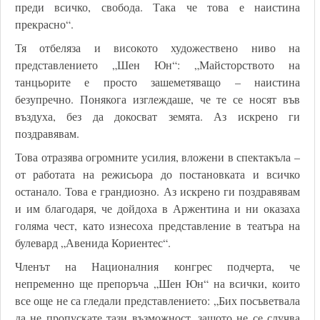
преди всичко, свобода. Така че това е наистина
прекрасно“.
Тя отбеляза и високото художествено ниво на
представлението „Шен Юн“: „Майсторството на
танцьорите е просто зашеметяващо – наистина
безупречно. Понякога изглеждаше, че те се носят във
въздуха, без да докосват земята. Аз искрено ги
поздравявам.
Това отразява огромните усилия, вложени в спектакъла –
от работата на режисьора до постановката и всичко
останало. Това е грандиозно. Аз искрено ги поздравявам
и им благодаря, че дойдоха в Аржентина и ни оказаха
голяма чест, като изнесоха представление в театъра на
булевард „Авенида Кориентес“.
Членът на Националния конгрес подчерта, че
непременно ще препоръча „Шен Юн“ на всички, които
все още не са гледали представлението: „Бих посъветвала
да не пропускате тази възможност, защото не се случва