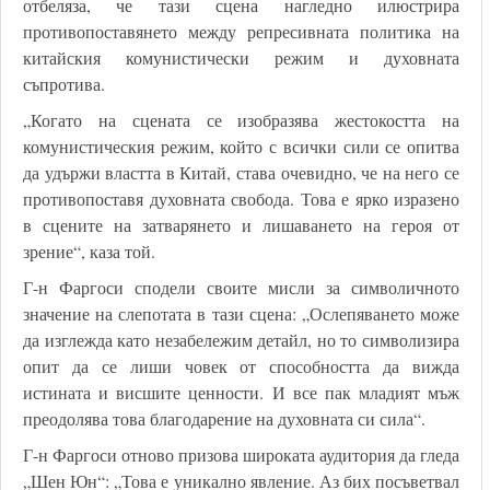
отбеляза, че тази сцена нагледно илюстрира
противопоставянето между репресивната политика на
китайския комунистически режим и духовната
съпротива.
„Когато на сцената се изобразява жестокостта на
комунистическия режим, който с всички сили се опитва
да удържи властта в Китай, става очевидно, че на него се
противопоставя духовната свобода. Това е ярко изразено
в сцените на затварянето и лишаването на героя от
зрение“, каза той.
Г-н Фаргоси сподели своите мисли за символичното
значение на слепотата в тази сцена: „Ослепяването може
да изглежда като незабележим детайл, но то символизира
опит да се лиши човек от способността да вижда
истината и висшите ценности. И все пак младият мъж
преодолява това благодарение на духовната си сила“.
Г-н Фаргоси отново призова широката аудитория да гледа
„Шен Юн“: „Това е уникално явление. Аз бих посъветвал