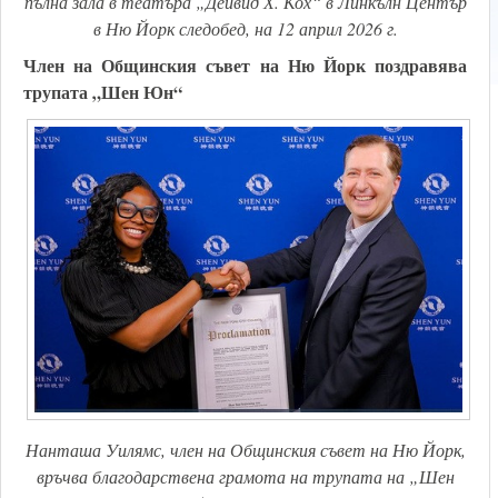
пълна зала в театъра „Дейвид Х. Кох“ в Линкълн Център
в Ню Йорк следобед, на 12 април 2026 г.
Член на Общинския съвет на Ню Йорк поздравява
трупата „Шен Юн“
Нанташа Уилямс, член на Общинския съвет на Ню Йорк,
връчва благодарствена грамота на трупата на „Шен