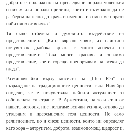
доброто е подложено на преследване поради човешкия
егоизъм или поради причини, които е възможно да не
разберем напълно до края– и именно това мен ме порази
най-силно от всичко“.
Тя също отбеляза и духовното въздействие на
представлението: „Като вярващ човек, аз наистина
почувствах дълбока връзка с много аспекти на
представлението. Това много красиво и значимо
представление, което горещо препоръчвам на всеки да
гледа“.
Размишлявайки върху мисията на „Шен Юн“ за
възраждане на традиционните ценности, г-жа Нивейро
сподели, че е почувствала нейната актуалност за
собствената си страна: „В Аржентина, на този етап от
нашата история, ние полагаме всички усилия, отново да
утвърдим и преосмислим тези ценности. Не само
религиозните, но и онези ценности, които ни определят
като хора – алтруизъм, доброта, взаимопомощ, щедрост и,