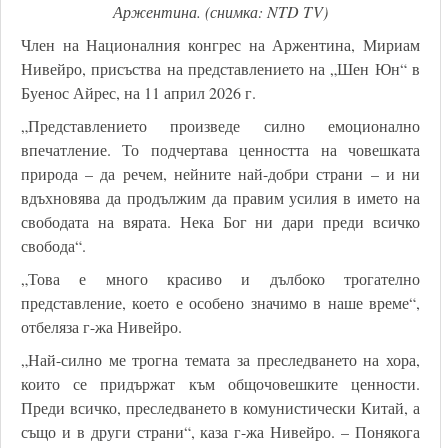
Аржентина. (снимка: NTD TV)
Член на Националния конгрес на Аржентина, Мириам
Нивейро, присъства на представлението на „Шен Юн“ в
Буенос Айрес, на 11 април 2026 г.
„Представлението произведе силно емоционално
впечатление. То подчертава ценността на човешката
природа – да речем, нейните най-добри страни – и ни
вдъхновява да продължим да правим усилия в името на
свободата на вярата. Нека Бог ни дари преди всичко
свобода“.
„Това е много красиво и дълбоко трогателно
представление, което е особено значимо в наше време“,
отбеляза г-жа Нивейро.
„Най-силно ме трогна темата за преследването на хора,
които се придържат към общочовешките ценности.
Преди всичко, преследването в комунистически Китай, а
също и в други страни“, каза г-жа Нивейро. – Понякога