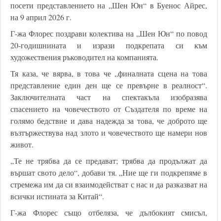
посети представлението на „Шен Юн“ в Буенос Айрес,
на 9 април 2026 г.
Г-жа Флорес поздрави колектива на „Шен Юн“ по повод
20-годишнината и изрази подкрепата си към
художествения ръководител на компанията.
Тя каза, че вярва, в това че „финалната сцена на това
представление един ден ще се превърне в реалност“.
Заключителната част на спектакъла изобразява
спасението на човечеството от Създателя по време на
голямо бедствие и дава надежда за това, че доброто ще
възтържествува над злото и човечеството ще намери нов
живот.
„Те не трябва да се предават; трябва да продължат да
вършат свото дело“, добави тя. „Ние ще ги подкрепяме в
стремежа им да си взаимодействат с нас и да разказват на
всички истината за Китай“.
Г-жа Флорес също отбеляза, че дълбокият смисъл,