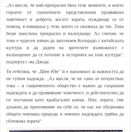
„Аз мисля, че най-прекрасни бяха тези моменти, в които
героите от сценичните представления проявяваха
човечност и доброта, когато хората, нуждаещи се от
помощ, я намираха у тези, които се оказваха до тях. Това
беше наистина прекрасно и вълнуващо. Аз считам, че
това е чудесен начин да запознаем Колорадо с китайската
култура и да дадем на зрителите възможност с
възхищение да се потопят в историята на тази култура“,
подчерта г-жа Джоде.
Тя отбеляза, че „Шен Юн“ ѝ е напомнил за важността да
не губим надежда: „Аз мисля, че не само аз почувствах
това – в съвременното общество е важно да съхраним
надеждата и да проявяваме човечност, и действително да
ги поставим като крайъгълен камък. Ние, хората, сме
длъжни да припомняме на себе си, че нас ни обединява
общата човешка природа и именно надеждата трябва да
сближава хората“.