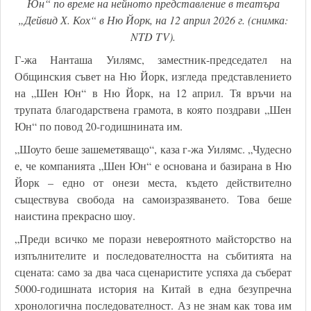
Юн“ по време на нейното представление в театъра
„Дейвид Х. Кох“ в Ню Йорк, на 12 април 2026 г. (снимка:
NTD TV).
Г-жа Нанташа Уилямс, заместник-председател на
Общинския съвет на Ню Йорк, изгледа представлението
на „Шен Юн“ в Ню Йорк, на 12 април. Тя връчи на
трупата благодарствена грамота, в която поздрави „Шен
Юн“ по повод 20-годишнината им.
„Шоуто беше зашеметяващо“, каза г-жа Уилямс. „Чудесно
е, че компанията „Шен Юн“ е основана и базирана в Ню
Йорк – едно от онези места, където действително
съществува свобода на самоизразяването. Това беше
наистина прекрасно шоу.
„Преди всичко ме порази невероятното майсторство на
изпълнителите и последователността на събитията на
сцената: само за два часа сценаристите успяха да съберат
5000-годишната история на Китай в една безупречна
хронологична последователност. Аз не знам как това им