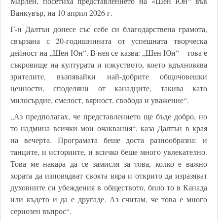
Марлен, посетиха представлението на «Шен Юн“ във
Ванкувър, на 10 април 2026 г.
Г-н Далтън донесе със себе си благодарствена грамота,
свързана с 20-годишнината от успешната творческа
дейност на „Шен Юн“. В нея се казва: „Шен Юн“ – това е
съкровище на културата и изкуството, което вдъхновява
зрителите, възпявайки най-добрите общочовешки
ценности, споделяни от канадците, такива като
милосърдие, смелост, вярност, свобода и уважение“.
„Аз предполагах, че представлението ще бъде добро, но
то надмина всички мои очаквания“, каза Далтън в края
на вечерта. Програмата беше доста разнообразна: и
танците, и историите, и всичко беше много увлекателно.
Това ме накара да се замисля за това, колко е важно
хората да изповядват своята вяра и открито да изразяват
духовните си убеждения в обществото, било то в Канада
или където и да е другаде. Аз считам, че това е много
сериозен въпрос“.