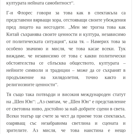
културата нейната самобитност“.
Г-н Флорес говори за това как в спектакъла са
представени вярващи хора, отстояващи своите убеждения
пред лицето на несгодите. „Мен ме трогна това как
Китай съхранява своите ценности и култура, независимо
от политическата ситуация“, каза тя. – Намерих това за
особено значимо и мисля, че това касае всеки. Тук
виждаме, че независимо от това с какви политически
обстоятелства се сблъсква обществото, културата –
нейните символи и традиции – може да се съхранят в
продължение на хилядолетия, точно както и
религиозните ценности“.
Тя също така потвърди и високия международен статут
на „Шен Юн“: „Аз смятам, че „Шен Юн“ е представление
от световна ниво, достойно за най-добрите сцени в света.
Всеки театър ще счете за чест да приеме този спектакъл,
озаряващ със незабравима светлина и сцената и
зрителите. Аз мисля, че това наистина е нещо