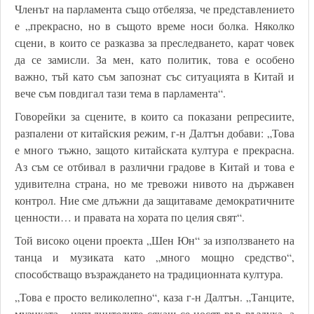
Членът на парламента също отбеляза, че представлението
е „прекрасно, но в същото време носи болка. Няколко
сцени, в които се разказва за преследването, карат човек
да се замисли. За мен, като политик, това е особено
важно, тъй като съм запознат със ситуацията в Китай и
вече съм повдигал тази тема в парламента“.
Говорейки за сцените, в които са показани репресиите,
разпалени от китайския режим, г-н Далтън добави: „Това
е много тъжно, защото китайската култура е прекрасна.
Аз съм се отбивал в различни градове в Китай и това е
удивителна страна, но ме тревожи нивото на държавен
контрол. Ние сме длъжни да защитаваме демократичните
ценности… и правата на хората по целия свят“.
Той високо оцени проекта „Шен Юн“ за използването на
танца и музиката като „много мощно средство“,
способстващо възраждането на традиционната култура.
„Това е просто великолепно“, каза г-н Далтън. „Танците,
музиката... изпълнителите сякаш се носят във въздуха, а