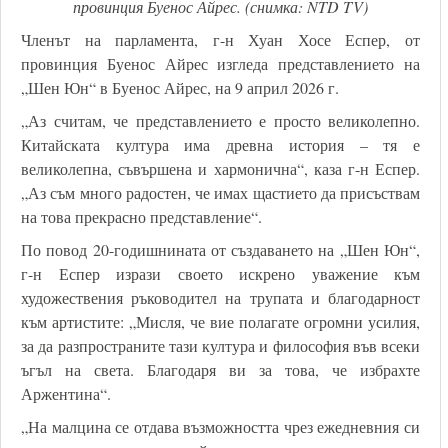
провинция Буенос Айрес. (снимка: NTD TV)
Членът на парламента, г-н Хуан Хосе Еспер, от
провинция Буенос Айрес изгледа представлението на
„Шен Юн“ в Буенос Айрес, на 9 април 2026 г.
„Аз считам, че представлението е просто великолепно.
Китайската култура има древна история – тя е
великолепна, съвършена и хармонична“, каза г-н Еспер.
„Аз съм много радостен, че имах щастието да присъствам
на това прекрасно представление“.
По повод 20-годишнината от създаването на „Шен Юн“,
г-н Еспер изрази своето искрено уважение към
художествения ръководител на трупата и благодарност
към артистите: „Мисля, че вие полагате огромни усилия,
за да разпространите тази култура и философия във всеки
ъгъл на света. Благодаря ви за това, че избрахте
Аржентина“.
„На малцина се отдава възможността чрез ежедневния си