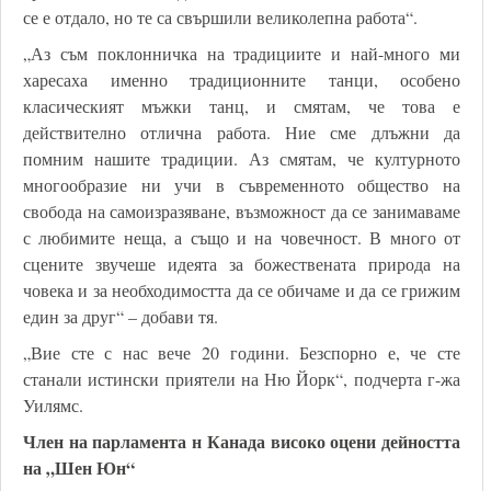
се е отдало, но те са свършили великолепна работа“.
„Аз съм поклонничка на традициите и най-много ми
харесаха именно традиционните танци, особено
класическият мъжки танц, и смятам, че това е
действително отлична работа. Ние сме длъжни да
помним нашите традиции. Аз смятам, че културното
многообразие ни учи в съвременното общество на
свобода на самоизразяване, възможност да се занимаваме
с любимите неща, а също и на човечност. В много от
сцените звучеше идеята за божествената природа на
човека и за необходимостта да се обичаме и да се грижим
един за друг“ – добави тя.
„Вие сте с нас вече 20 години. Безспорно е, че сте
станали истински приятели на Ню Йорк“, подчерта г-жа
Уилямс.
Член на парламента н Канада високо оцени дейността
на „Шен Юн“