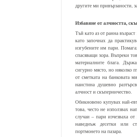
другите ми привързаности, з
Избавяне от алчността, скъ
Тъй като аз от ранна възрас
като започнах да практику
изгубените им пари. Помага
спасяващи хора. Въпреки тов
материалните блага. Държ
сигурно място, но няколко п
от сметката на банковата м
наистина душевно разтърсв
алчност и скъперничество.
Обикновено купувах най-ев
това, често не използвах н
случаи – пари изчезваха от
наведнъж десетки или с
портмонето на пазара.