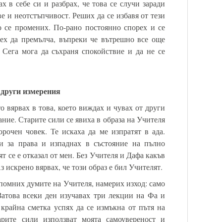
ах в себе си и разбрах, че това се случи заради
е и неотстъпчивост. Реших да се избавя от тези
 се промених. По-рано постоянно спорех и се
ех да премълча, въпреки че вътрешно все още
 Сега мога да съхраня спокойствие и да не се
 други измерения
о вярвах в това, което виждах и чувах от други
ание. Старите сили се явиха в образа на Учителя
орочен човек. Те искаха да ме изпратят в ада.
и за права и изпаднах в състояние на пълно
т се е отказал от мен. Без Учителя и Дафа какъв
 искрено вярвах, че този образ е бил Учителят.
спомних думите на Учителя, намерих изход: само
атова всеки ден изучавах три лекции на Фа и
 крайна сметка успях да се измъкна от пътя на
тарите сили използват моята самоувереност и