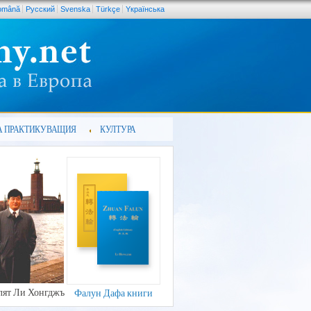
omână
Pусский
Svenska
Türkçe
Yкраїнська
А ПРАКТИКУВАЩИЯ
КУЛТУРА
лят Ли Хонгджъ
Фалун Дафа книги