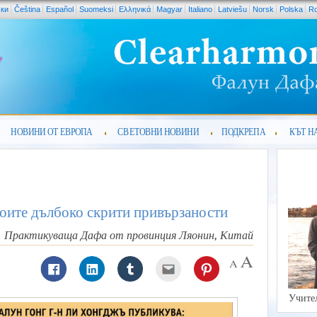
ски
Čeština
Español
Suomeksi
Ελληνικά
Magyar
Italiano
Latviešu
Norsk
Polska
R
НОВИНИ ОТ ЕВРОПА
СВЕТОВНИ НОВИНИ
ПОДКРЕПА
КЪТ Н
воите дълбоко скрити привързаности
Практикуваща Дафа от провинция Ляонин, Китай
Учите