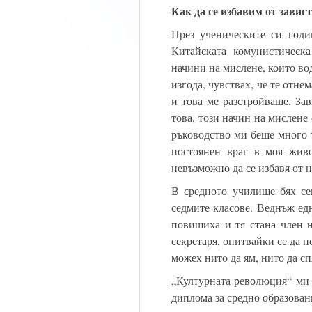
Как да се избавим от завис
През ученическите си годи
Китайската комунистическ
начини на мислене, които во
изгода, чувствах, че те отне
и това ме разстройваше. Зав
това, този начин на мислене
ръководство ми беше много т
постоянен враг в моя жив
невъзможно да се избавя от н
В средното училище бях се
седмите класове. Веднъж едн
повишиха и тя стана член н
секретаря, опитвайки се да п
можех нито да ям, нито да сп
„Културната революция“ ми 
диплома за средно образован