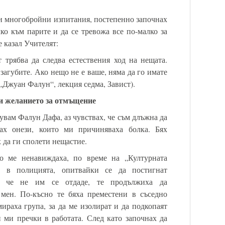
зи многобройни изпитания, постепенно започнах
ко към парите и да се тревожа все по-малко за
е казал Учителят:
трябва да следва естествения ход на нещата.
 загубите. Ако нещо не е ваше, няма да го имате
 („Джуан Фалун“, лекция седма, Завист).
 и желанието за отмъщение
увам Фалун Дафа, аз чувствах, че съм длъжна да
вах онези, които ми причиняваха болка. Бях
х да ги сполети нещастие.
то ме ненавиждаха, по време на „Културната
а в полицията, опитвайки се да постигнат
и че не им се отдаде, те продължиха да
 мен. По-късно те бяха преместени в съседно
ираха група, за да ме изолират и да подкопаят
и ми пречки в работата. След като започнах да