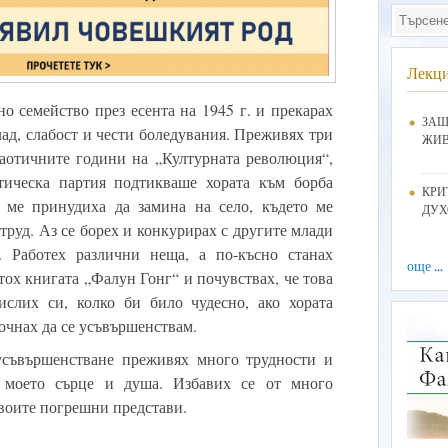
Лекц
дно семейство през есента на 1945 г. и прекарах
ЗАЩ
глад, слабост и чести боледувания. Преживях три
ЖИ
аотичните години на „Културната революция“,
тическа партия подтикваше хората към борба
КРИ
 ме принудиха да замина на село, където ме
ДУХ
руд. Аз се борех и конкурирах с другите млади
. Работех различни неща, а по-късно станах
още ...
етох книгата „Фалун Гонг“ и почувствах, че това
слих си, колко би било чудесно, ако хората
почнах да се усъвършенствам.
усъвършенстване преживях много трудности и
а моето сърце и душа. Избавих се от много
воите погрешни представи.