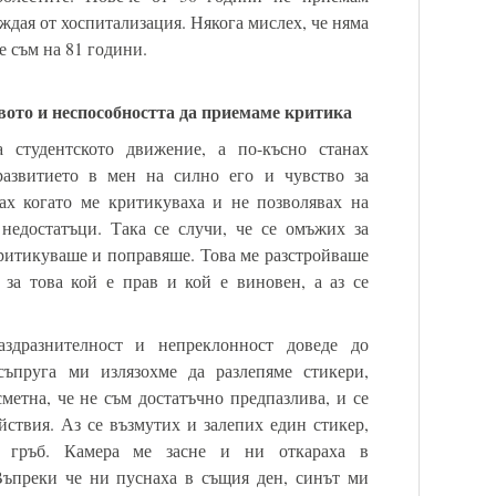
уждая от хоспитализация. Някога мислех, че няма
че съм на 81 години.
вото и неспособността да приемаме критика
 студентското движение, а по-късно станах
развитието в мен на силно его и чувство за
ах когато ме критикуваха и не позволявах на
недостатъци. Така се случи, че се омъжих за
критикуваше и поправяше. Това ме разстройваше
за това кой е прав и кой е виновен, а аз се
здразнителност и непреклонност доведе до
съпруга ми излязохме да разлепяме стикери,
метна, че не съм достатъчно предпазлива, и се
йствия. Аз се възмутих и залепих един стикер,
 гръб. Камера ме засне и ни откараха в
Въпреки че ни пуснаха в същия ден, синът ми