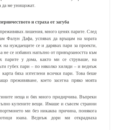
а да ме унищожат.
перничеството и страха от загуба
т преживявах лишения, много ценях парите. След
вам Фалун Дафа, успявах да връщам на хората
х на нуждаещите се и дарявах пари за проекти,
а не се избавих напълно от привързаността към
ах парите у дома, както ми се струваше, на
ъти губех пари – по няколко хиляди – и веднъж
и карта бяха изтеглени всички пари. Това беше
ащо преживяване, което засегна пряко моята
тините неща и бях много придирчива. Въпреки
апълно купените вещи. Имаше и съвсем странни
 портмонето ми без никаква причина, понякога
тотици юана. Веднъж дори ми откраднаха