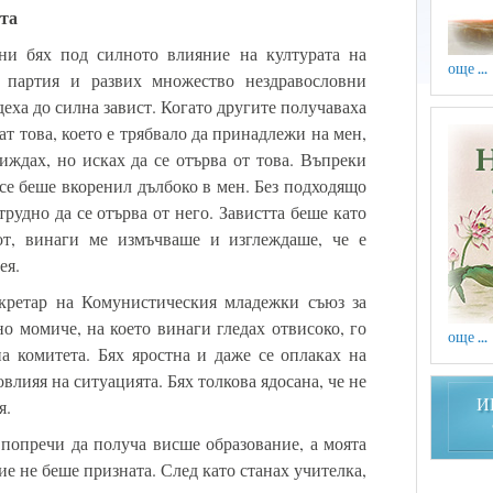
тта
ни бях под силното влияние на културата на
още ...
а партия и развих множество нездравословни
деха до силна завист. Когато другите получаваха
мат това, което е трябвало да принадлежи на мен,
иждах, но исках да се отърва от това. Въпреки
 се беше вкоренил дълбоко в мен. Без подходящо
рудно да се отърва от него. Завистта беше като
от, винаги ме измъчваше и изглеждаше, че е
ея.
кретар на Комунистическия младежки съюз за
о момиче, на което винаги гледах отвисоко, го
още ...
а комитета. Бях яростна и даже се оплаках на
овлияя на ситуацията. Бях толкова ядосана, че не
я.
И
попречи да получа висше образование, а моята
ие не беше призната. След като станах учителка,