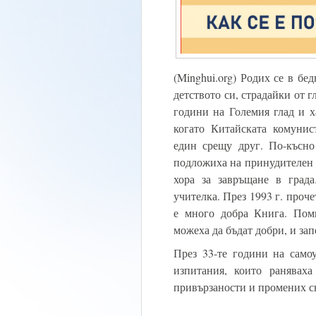
(Minghui.org) Родих се в бе
детството си, страдайки от 
години на Големия глад и х
когато Китайската комунис
един срещу друг. По-късно
подложиха на принудителен т
хора за завръщане в града
учителка. През 1993 г. проч
е много добра Книга. Поми
можеха да бъдат добри, и за
През 33-те години на само
изпитания, които ранявах
привързаности и промених с