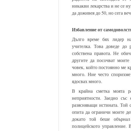
никакви лекарства и не се н
да доживея до 50, но сега ве
Избавление от самодоволст
Дълго време бях лидер на
учителка. Това доведе до 
собствена правота. Не обич
другите да посочват моите 
човек, който постоянно ме 
много. Ние често спорихме 
ядосвах много.
В крайна сметка моята ра
неприятности. Заедно със 
разясняващи истината. Той с
опита да ограничи моите де
докато той беше обърнал
полицейското управление. 