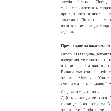
загуби работата си. Погледн
моята склонностт към споров
привързаности и постепенно
защитавах. По-късно аз мож
изпитвах желание да споря.
ядосвам.
Премахване на намесата от
Около 2009 година, доколкот
измерения, ме сполетя изпит
и казаха, че съм напълно п
Винаги съм считала себе с
отчаяние. Мислех, че Учителя
смисъл имаше моят живот? Аз
След като се успокоих и си 
Дафа можеше да ме спаси. З
гледах дълбоко в себе си. В
отчаянието. Разбрах, че с