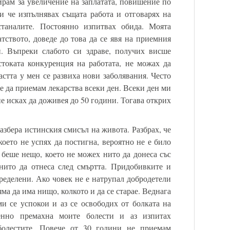
ирам за увеличение на заплатата, повишение по
и че изпълнявах същата работа и отговарях на
станалите. Постоянно изпитвах обида. Моята
атството, доведе до това да се явя на приемния
и. Въпреки слабото си здраве, получих висше
токата конкуренция на работата, не можах да
стта у мен се развиха нови заболявания. Често
е да приемам лекарства всеки ден. Всеки ден ми
не исках да доживея до 50 години. Тогава открих
збера истинския смисъл на живота. Разбрах, че
 което не успях да постигна, вероятно не е било
 беше нещо, което не можех нито да донеса със
нито да отнеса след смъртта. Придобивките и
ределени. Ако човек не е натрупал добродетели
ма да има нищо, колкото и да се старае. Веднага
ми се успокои и аз се освободих от болката на
пенно премахна моите болести и аз изпитах
 болестите. Повече от 30 години не приемам