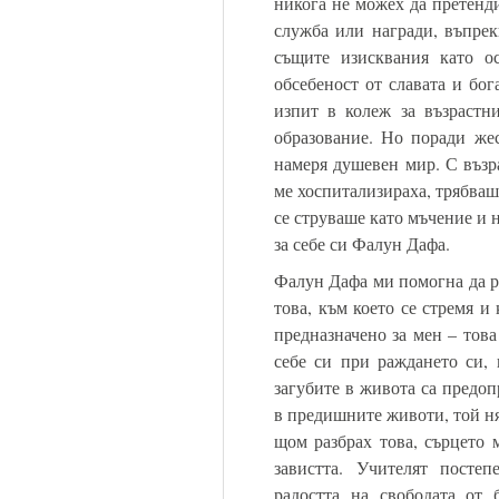
никога не можех да претенд
служба или награди, въпрек
същите изисквания като о
обсебеност от славата и бог
изпит в колеж за възрастн
образование. Но поради жес
намеря душевен мир. С възра
ме хоспитализираха, трябваш
се струваше като мъчение и 
за себе си Фалун Дафа.
Фалун Дафа ми помогна да ра
това, към което се стремя и
предназначено за мен – това
себе си при раждането си, 
загубите в живота са предоп
в предишните животи, той ня
щом разбрах това, сърцето 
завистта. Учителят посте
радостта на свободата от