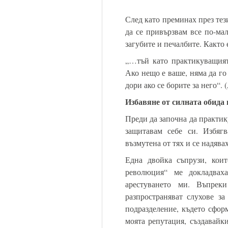
След като преминах през те
да се привързвам все по-мал
загубите и печалбите. Както 
„…тъй като практикуващият 
Ако нещо е ваше, няма да го
дори ако се борите за него“.
Избавяне от силната обида
Преди да започна да практик
защитавам себе си. Избяг
възмутена от тях и се надява
Една двойка съпрузи, кои
революция“ ме докладвах
арестуването ми. Въпрек
разпространяват слухове за
подразделение, където сформ
моята репутация, създавайк