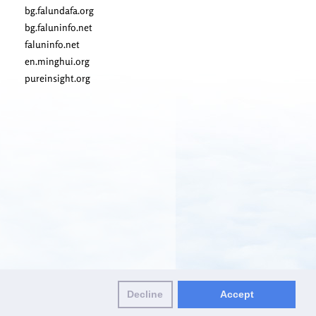
bg.falundafa.org
bg.faluninfo.net
faluninfo.net
en.minghui.org
pureinsight.org
Decline
Accept
y Policy