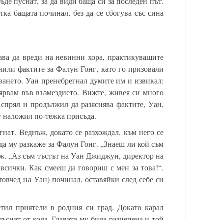
ъде пуснат, за да види баща си за последен път.
тка бащата починал, без да се сбогува със сина
ва да вреди на невинни хора, практикуващите
нили фактите за Фалун Гонг, като го призовали
дването. Уан пренебрегнал думите им и извикал:
вярвам във възмездието. Вижте, живея си много
 спрял и продължил да разяснява фактите, Уан,
у наложил по-тежка присъда.
гнат. Веднъж, докато се разхождал, към него се
а му разкаже за Фалун Гонг. „Знаеш ли кой съм
ъж. „Аз съм тъстът на Уан Джиджун, директор на
всички. Как смееш да говориш с мен за това!“.
товчед на Уан) починал, оставяйки след себе си
тил приятели в родния си град. Докато карал
лъснат от кола. Главата му била разцепена и той