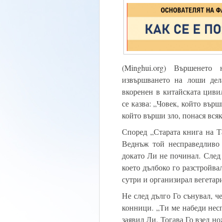
(Minghui.org) Вършенето
извършването на лоши дел
вкоренен в китайската циви
се казва: „Човек, който вър
който върши зло, понася вся
Според „Старата книга на Т
Веднъж той несправедливо
докато Ли не починал. След 
което дълбоко го разстройва
сутри и организирал вегетар
Не след дълго Го сънувал, ч
конници. „Ти ме набеди несп
заявил Ли. Тогава Го взел н