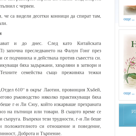
пълнил с червеи.
, че са видели десетки конници да спират там,
още ...
али.
и
жават и до днес. След като Китайската
П) започна преследването на Фалун Гонг през
и се подчиниха и действаха против съвестта си.
тикуващи бяха задържани, хвърляни в затвори и
 Техните семейства също преживяха тежки
Отдел 610“ в окръг Лаотин, провинция Хъбей,
още ...
егово ръководство няколко практикуващи бяха
х беше г-н Ли Сюу, който изкарваше прехраната
евоз на пътници или товари. В същото време се
И
и съпруга. Въпреки тези трудности, г-н Ли беше
ди положителното си отношение и поведение,
инност, Доброта и Търпение.