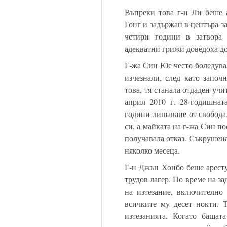
Въпреки това г-н Ли беше 
Гонг и задържан в центъра з
четири години в затвора
адекватни грижи доведоха до
Г-жа Син Юе често боледувал
изчезнали, след като започ
това, тя станала отдаден уч
април 2010 г. 28-годишнат
години лишаване от свобода.
си, а майката на г-жа Син п
получавала отказ. Съкрушена
няколко месеца.
Г-н Джън Хонбо беше аресту
трудов лагер. По време на з
на изтезание, включително 
всичките му десет нокти. 
изтезанията. Когато баща