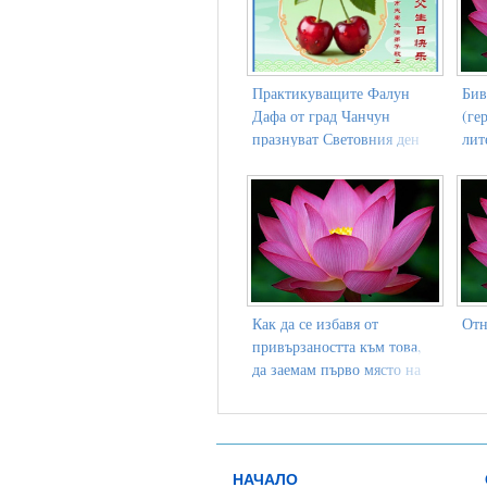
Практикуващите Фалун
Бив
Дафа от град Чанчун
(ге
празнуват Световния ден
лит
на Фалун Дафа (159
пра
поздравления)
Как да се избавя от
Отн
привързаността към това,
да заемам първо място на
всички изпити
НАЧАЛО