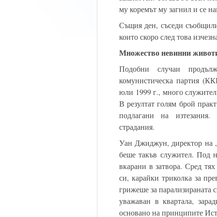
му коремът му загнил и се на
Същия ден, съседи съобщили
които скоро след това изчезн
Множество невинни живот
Подобни случаи продъл
комунистическа партия (КК
юли 1999 г., много служител
В резултат голям брой прак
подлагани на изтезания.
страдания.
Уан Джиджун, директор на „
беше такъв служител. Под н
вкарани в затвора. Сред тя
си, карайки триколка за пр
грижеше за парализираната с
уважаван в квартала, зара
основано на принципите Ист