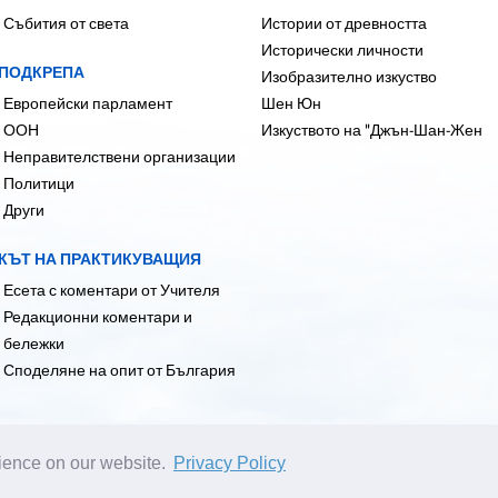
Събития от света
Истории от древността
Исторически личности
ПОДКРЕПА
Изобразително изкуство
Европейски парламент
Шен Юн
ООН
Изкуството на "Джън-Шан-Жен
Неправителствени организации
Политици
Други
КЪТ НА ПРАКТИКУВАЩИЯ
Есета с коментари от Учителя
Редакционни коментари и
бележки
Споделяне на опит от България
rience on our website.
Privacy Policy
 редактори:
editor@bg.clearharmony.net
| © 2001-2026 ClearHarmony.net |
Privac