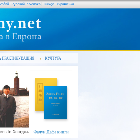
omână
Pусский
Svenska
Türkçe
Yкраїнська
А ПРАКТИКУВАЩИЯ
КУЛТУРА
лят Ли Хонгджъ
Фалун Дафа книги