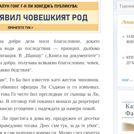
Лекц
ЗАЩ
 на добри дела носи благословии, докато
ЖИ
а води до последствия — принцип, дълбоко
лизация. В „Шаншу“ („Книга на документите“)
КРИ
ши добро, получава всякакви благословии; човек,
ДУХ
какви бедствия“.
ан“, Го Ба бил известен като жесток чиновник.
още ...
 обвинил офицера Ли Съджън и го измъчвал,
това Го често бил преследван от сънища за Ли,
ло. В отговор той поканил монаси да рецитират
ианско угощение с надеждата да намери покой.
е Ли пристига в дома му, придружен от десетки
раведливо тогава. Днес съм тук, за да те убия“,
ож и сам разпорил корема си. Малко след смъртта