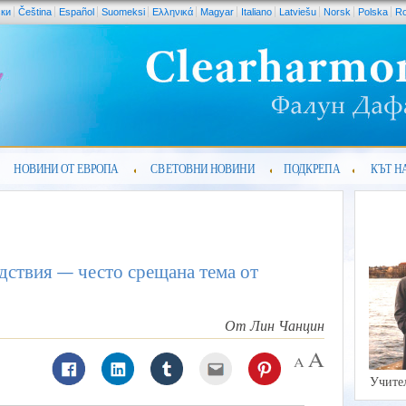
ски
Čeština
Español
Suomeksi
Ελληνικά
Magyar
Italiano
Latviešu
Norsk
Polska
R
НОВИНИ ОТ ЕВРОПА
СВЕТОВНИ НОВИНИ
ПОДКРЕПА
КЪТ Н
дствия — често срещана тема от
От Лин Чанцин
Учите