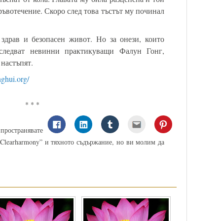
ръвотечение. Скоро след това тъстът му починал
здрав и безопасен живот. Но за онези, които
следват невинни практикуващи Фалун Гонг,
настъпят.
ghui.org/
* * *
пространявате
Clearharmony” и тяхното съдържание, но ви молим да