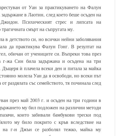
арестуван от Уан за практикуването на Фалун
а задържане в Лаотин, след което беше осъден на
 Джидон. Психическият стрес и липсата на
 трагичната смърт на съпругата му.
а в детството си, но всички нейни заболявания
нала да практикува Фалун Гонг. В резултат на
ител, обичан от учениците си. Въпреки това през
а г-жа Син била задържана и осъдена на три
 Дъщеря ѝ плачела всеки ден и питала за майка
остоянно молела Уан да я освободи, но всеки път
 от раздялата със семейството, тя починала след
ван през май 2003 г. и осъден на три години в
адържането му бил подложен на различни методи
пазачи, които забивали бамбукови трески под
Тялото му било покрито с кръв вследствие на
та на г-н Джън се разболял тежко, майка му