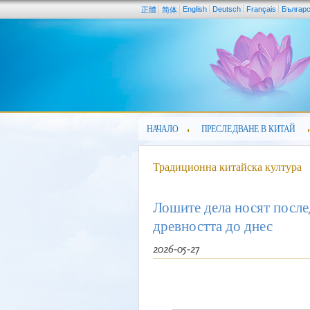
English
Deutsch
Français
Българ
正體
简体
НАЧАЛО
ПРЕСЛЕДВАНЕ В КИТАЙ
Традиционна китайска култура
Лошите дела носят после
древността до днес
2026-05-27