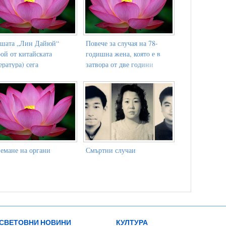
шата „Лин Дайюй“
Повече за случая на 78-
рой от китайската
годишна жена, която е в
ература) сега
затвора от две години
ктикува Фалун Гонг
заради вярата си
емане на органи
Смъртни случаи
СВЕТОВНИ НОВИНИ
КУЛТУРА