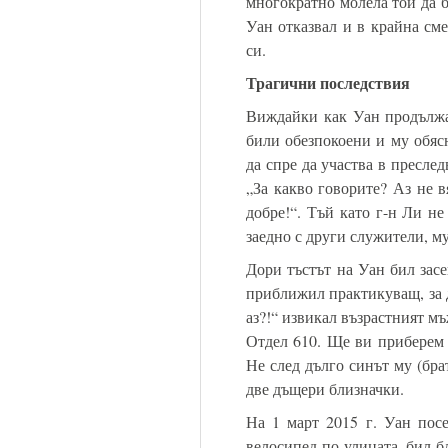
многократно молела той да б
Уан отказвал и в крайна сме
си.
Трагични последствия
Виждайки как Уан продължа
били обезпокоени и му обяс
да спре да участва в пресле
„За какво говорите? Аз не 
добре!“. Тъй като г-н Ли не
заедно с други служители, м
Дори тъстът на Уан бил засе
приближил практикуващ, за д
аз?!“ извикал възрастният м
Отдел 610. Ще ви приберем 
Не след дълго синът му (бра
две дъщери близначки.
На 1 март 2015 г. Уан посе
велосипед по улицата, бил б