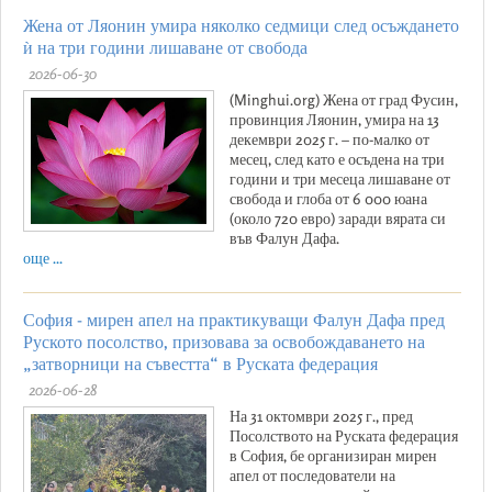
Жена от Ляонин умира няколко седмици след осъждането
ѝ на три години лишаване от свобода
2026-06-30
(Minghui.org) Жена от град Фусин,
провинция Ляонин, умира на 13
декември 2025 г. – по-малко от
месец, след като е осъдена на три
години и три месеца лишаване от
свобода и глоба от 6 000 юана
(около 720 евро) заради вярата си
във Фалун Дафа.
още ...
София - мирен апел на практикуващи Фалун Дафа пред
Руското посолство, призовава за освобождаването на
„затворници на съвестта“ в Руската федерация
2026-06-28
На 31 октомври 2025 г., пред
Посолството на Руската федерация
в София, бе организиран мирен
апел от последователи на