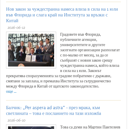
Нов закон за чуждестранна намеса влиза в сила на 1 юли
във Флорида и слага край на Института за връзки с
Китай
2026-06-12
Градовете във Флорида,
публичните агенции,
университетите и другите
засегнати организации разполагат
с по-малко от месец, за да се
съобразят с новия закон срещу
чуждестранна намеса, който влиза
в сила на 1 юли. Законът
прекратява споразуменията за градове побратими с държави,
смятани за заплаха, и премахва Института за сътрудничество
между Флорида и Китай от щатското законодателство.
още ...
Балчик: „Per aspera ad astra“ - през мрака, към
светлината – това е посланието на тази изложба
2026-06-10
Това са думи на Мартин Пантелеев