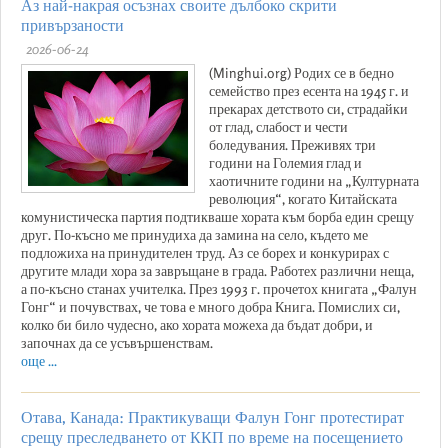
Аз най-накрая осъзнах своите дълбоко скрити
привързаности
2026-06-24
(Minghui.org) Родих се в бедно
семейство през есента на 1945 г. и
прекарах детството си, страдайки
от глад, слабост и чести
боледувания. Преживях три
години на Големия глад и
хаотичните години на „Културната
революция“, когато Китайската
комунистическа партия подтикваше хората към борба един срещу
друг. По-късно ме принудиха да замина на село, където ме
подложиха на принудителен труд. Аз се борех и конкурирах с
другите млади хора за завръщане в града. Работех различни неща,
а по-късно станах учителка. През 1993 г. прочетох книгата „Фалун
Гонг“ и почувствах, че това е много добра Книга. Помислих си,
колко би било чудесно, ако хората можеха да бъдат добри, и
започнах да се усъвършенствам.
още ...
Отава, Канада: Практикуващи Фалун Гонг протестират
срещу преследването от ККП по време на посещението