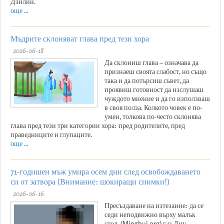
Дзилин.
още ...
Мъдрите склоняват глава пред тези хора
2026-06-18
Да склониш глава – означава да
признаеш своята слабост, но също
така и да потърсиш съвет, да
проявиш готовност да изслушаш
чуждото мнение и да го използваш
в своя полза. Колкото човек е по-
умен, толкова по-често склонява
глава пред тези три категории хора: пред родителите, пред
праведниците и глупаците.
още ...
71-годишен мъж умира осем дни след освобождаването
си от затвора (Внимание: шокиращи снимки!)
2026-06-16
Пресъздаване на изтезание: да се
седи неподвижно върху малък
стол. (Minghui.org) г-н Лиу