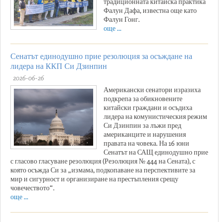
традиционната китайска практика
Фалун Дафа, известна още като
Фалун Гонг.
още ...
Сенатът единодушно прие резолюция за осъждане на
лидера на ККП Си Дзинпин
2026-06-26
Американски сенатори изразиха
подкрепа за обикновените
китайски граждани и осъдиха
лидера на комунистическия режим
Си Дзинпин за лъжи пред
американците и нарушения
правата на човека. На 16 юни
Сенатът на САЩ единодушно прие
с гласово гласуване резолюция (Резолюция № 444 на Сената), с
която осъжда Си за „измама, подкопаване на перспективите за
мир и сигурност и организиране на престъпления срещу
човечеството“.
още ...