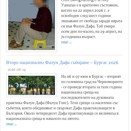
Уаншън е в критично състояние,
когато на 22 април 2026 г. е
освободен след шест години
лишаване от свобода заради вярата
си във Фалун Дафа. Той умира
осем дни по-късно, на 29 април, на
71-годишна възраст.
още ...
Второ национално Фалун Дафа събиране – Бургас 2026
2026-06-14
На 06 и 07 юни в Бургас – вторият
по големина град на Черноморието
- се проведе втората за тази година
национална среща на
последователите на духовната
практика Фалун Дафа (Фалун Гонг). Тези срещи са наситени със
събития, които обединяват и свързват Дафа практикуващите в
България. Около четиридесет Дафа практикуващи се включиха в
националната среща в началото на лятото.
още ...