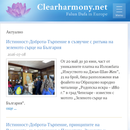
Актуално
Истинност-Доброта-Търпение в съзвучие с ритъма на
зеленото сърце на България
2026-07-08
От 20 май до 30 юни, част от
уникалните платна на Изложбата
„Изкуството на Джън-Шан-Жен“,
21 на брой, бяха разположени във
фоайето на Образцово народно
читалище „Родопска искра – 1880
г.“ в град Чепеларе - известен с
мотото „Зеленото сърце на
България“.
още ...
Истинност-Доброта-Търпение, принципите на