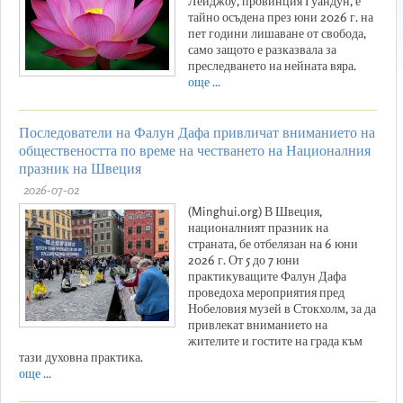
Лейджоу, провинция Гуандун, е
тайно осъдена през юни 2026 г. на
пет години лишаване от свобода,
само защото е разказвала за
преследването на нейната вяра.
още ...
Последователи на Фалун Дафа привличат вниманието на
обществеността по време на честването на Националния
празник на Швеция
2026-07-02
(Minghui.org) В Швеция,
националният празник на
страната, бе отбелязан на 6 юни
2026 г. От 5 до 7 юни
практикуващите Фалун Дафа
проведоха мероприятия пред
Нобеловия музей в Стокхолм, за да
привлекат вниманието на
жителите и гостите на града към
тази духовна практика.
още ...