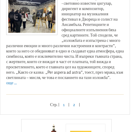
- световно известен цигулар,
диригент и композитор,
инициатор на музикалния
фестивал в Двореца и солист на
Ансамбъла. Репетициите и
официалните изпълнения бяха
сред картините. Той сподели, че
„изложбата е изпъстрена с много
различни емоции и много различни настроения и контрасти“,
които за него се обединяват в едно и създават една атмосфера, една
симбиоза, която е изключително чиста. И въпреки тъмната страна,
с жертвите, които се виждат в част от платната, той вижда и
просветлението, което е главната цел на художниците, според
него. „Както се казва: „Per aspera ad astra“, тоест, през мрака, към
светлината – мисля, че това е посланието на тази изложба“.
още ...
Стр. |
1
|
2
|