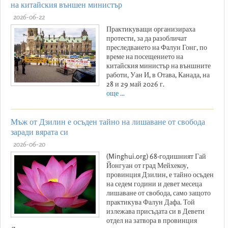
на китайския външен министър
2026-06-22
Практикуващи организираха
протести, за да разобличат
преследването на Фалун Гонг, по
време на посещението на
китайския министър на външните
работи, Уан И, в Отава, Канада, на
28 и 29 май 2026 г.
още ...
Мъж от Дзилин е осъден тайно на лишаване от свобода
заради вярата си
2026-06-20
(Minghui.org) 68-годишният Гай
Йонгуан от град Мейхекоу,
провинция Дзилин, е тайно осъден
на седем години и девет месеца
лишаване от свобода, само защото
практикува Фалун Дафа. Той
излежава присъдата си в Девети
отдел на затвора в провинция