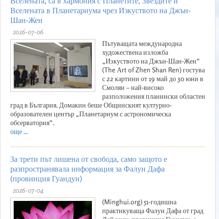
Вселената, са в хармония с Планетите, Звездите и
Вселената в Планетариума чрез Изкуството на Джън-
Шан-Жен
2026-07-06
Пътуващата международна
художествена изложба
„Изкуството на Джън-Шан-Жен“
(The Аrt of Zhen Shan Ren) гостува
с 22 картини от 19 май до 30 юни в
Смолян – най-високо
разположения планински областен
град в България. Домакин беше Общинският културно-
образователен център „Планетариум с астрономическа
обсерватория“.
още ...
За трети път лишена от свобода, само защото е
разпространявала информация за Фалун Дафа
(провинция Гуандун)
2026-07-04
(Minghui.org) 51-годишна
практикуваща Фалун Дафа от град