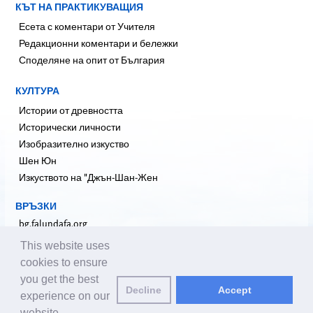
КЪТ НА ПРАКТИКУВАЩИЯ
Есета с коментари от Учителя
Редакционни коментари и бележки
Споделяне на опит от България
КУЛТУРА
Истории от древността
Исторически личности
Изобразително изкуство
Шен Юн
Изкуството на "Джън-Шан-Жен
ВРЪЗКИ
bg.falundafa.org
bg.faluninfo.net
This website uses
faluninfo.net
cookies to ensure
en.minghui.org
you get the best
Decline
Accept
pureinsight.org
experience on our
website.